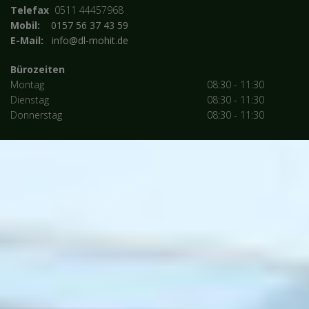
T
elefax
0511 44457968
Mobil:
0157 56 37 43 59
E-Mail:
info@dl-mohit.de
Bürozeiten
Montag
08:30 - 11:30
Dienstag
08:30 - 11:30
Donnerstag
08:30 - 11:30