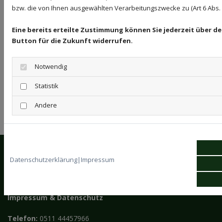
bzw. die von Ihnen ausgewählten Verarbeitungszwecke zu (Art 6 Abs. 1 
Bildquellen
Eine bereits erteilte Zustimmung können Sie jederzeit über d
#202954202 © Jana Schönknecht | stock.adobe.com
Button für die Zukunft widerrufen.
#188731926 © Maren Winter | stock.adobe.com
#217135316 © LIGHTFIELD STUDIOS | stock.adobe.com
Notwendig
#221826522 © felix | stock.adobe.com
Statistik
Andere
Webseitenerstellung: Schlütersche Verlagsgesellschaft
mbH & Co. KG
Datenschutzerklärung
|
Impressum
Dienstleistungen Mohit
Kötnerholzweg 57
30451 Hannover
Impressum
&
Datenschutz
Telefon:
0511 44457966