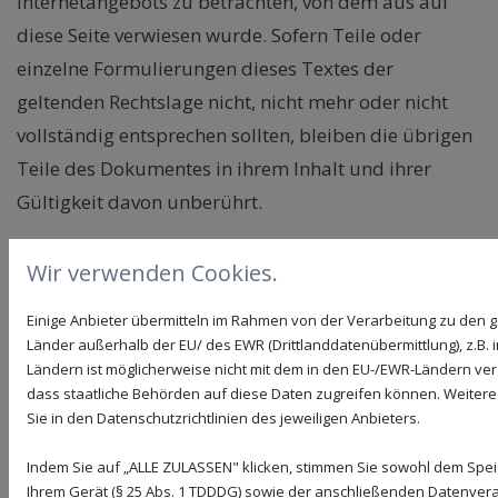
Internetangebots zu betrachten, von dem aus auf
diese Seite verwiesen wurde. Sofern Teile oder
einzelne Formulierungen dieses Textes der
geltenden Rechtslage nicht, nicht mehr oder nicht
vollständig entsprechen sollten, bleiben die übrigen
Teile des Dokumentes in ihrem Inhalt und ihrer
Gültigkeit davon unberührt.
Hinweis zur Barrierefreiheit
Wir verwenden Cookies.
Wir bemühen uns, unsere digitalen Inhalte
Einige Anbieter übermitteln im Rahmen von der Verarbeitung zu de
barrierefrei im Sinne des BFSG sowie der
Länder außerhalb der EU/ des EWR (Drittlanddatenübermittlung), z.B. 
Barrierefreie-Informationstechnik-Verordnung
Ländern ist möglicherweise nicht mit dem in den EU-/EWR-Ländern verg
dass staatliche Behörden auf diese Daten zugreifen können. Weitere
(BITV) anzubieten. Sollten Sie dennoch auf Barrieren
Sie in den Datenschutzrichtlinien des jeweiligen Anbieters.
stoßen, wenden Sie sich bitte an info@dl-mohit.de.
Indem Sie auf „ALLE ZULASSEN" klicken, stimmen Sie sowohl dem Spe
Ihrem Gerät (§ 25 Abs. 1 TDDDG) sowie der anschließenden Datenvera